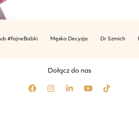
ub #fajneBabki
Męska Decyzja
Dr Szmich
Dołącz do nas